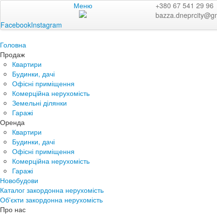
Меню
+380 67 541 29 96
bazza.dneprcity@g
Facebook
Instagram
Головна
Продаж
Квартири
Будинки, дачі
Офісні приміщення
Комерційна нерухомість
Земельні ділянки
Гаражі
Оренда
Квартири
Будинки, дачі
Офісні приміщення
Комерційна нерухомість
Гаражі
Новобудови
Каталог закордонна нерухомість
Об'єкти закордонна нерухомість
Про нас