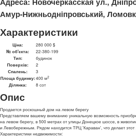
Адреса:
Новочеркасская ул., Дніпро
Амур-Нижньодніпровський, Ломовк
Характеристики
Ціна:
280 000 $
№ об'єкта:
22-380-199
Тип:
будинок
Поверхів:
2
Спалень:
3
2
Площа будинку:
400 м
Ділянка:
8 сот
Опис
Продается роскошный дом на левом берегу
Представляем вашему вниманию уникальную возможность приобре
на левом берегу, в 500 метрах от улицы Донецкое шоссе, в живо
и Левобережным. Рядом находится ТРЦ 'Караван', что делает это
Характеристики недвижимости: