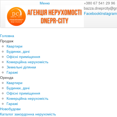
Меню
+380 67 541 29 96
bazza.dneprcity@g
Facebook
Instagram
Головна
Продаж
Квартири
Будинки, дачі
Офісні приміщення
Комерційна нерухомість
Земельні ділянки
Гаражі
Оренда
Квартири
Будинки, дачі
Офісні приміщення
Комерційна нерухомість
Гаражі
Новобудови
Каталог закордонна нерухомість