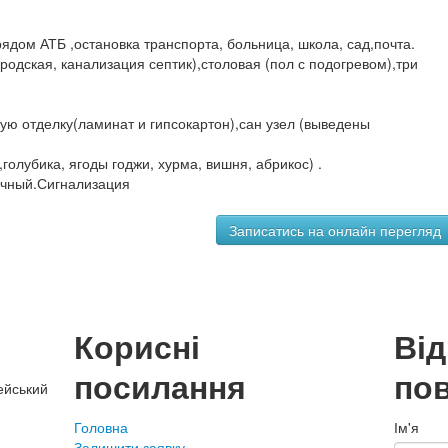
рядом АТБ ,остановка транспорта, больница, школа, сад,почта.
ородская, канализация септик),столовая (пол с подогревом),три
вую отделку(ламинат и гипсокартон),сан узел (выведены
голубика, ягоды годжи, хурма, вишня, абрикос) .
ичный.Сигнализация
Корисні
Ві
посилання
по
ейський
Головна
Ім'я
Залишити заявку