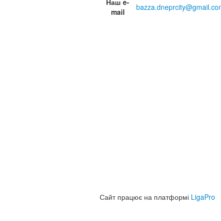
Наш e-
bazza.dneprcity@gmail.co
mail
Сайт працює на платформі
LigaPro