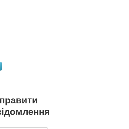
дправити
відомлення