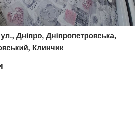
л., Дніпро, Дніпропетровська,
вський, Клинчик
и