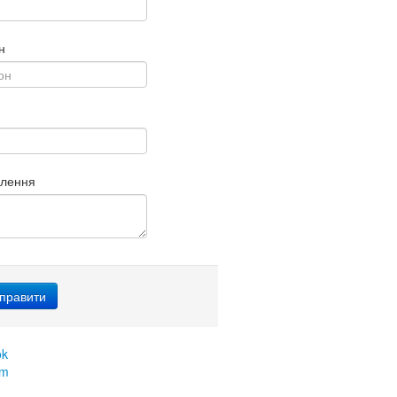
н
млення
ok
am