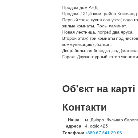
Продам дом АНД
Продам ,121,5 кв.м. район Клинчик, 
Первый этаж: кухня сан узел( вода г
жилые комнаты. Полы ламинат.
Новая лестница, погреб два яруса.
Второй этаж: три комнаты под чисто
коммуникацию) ,балкон.
Двор: большая беседка ,сад (малина,
Гараж. Двухконтурный котел эконом
Об'єкт на карті
Контакти
Наша
м. Дніпро, бульвар Європ
адреса
4, офіс 425
Телефони
+380 67 541 29 96