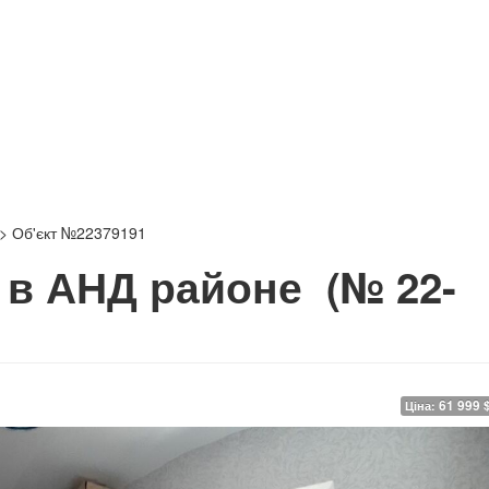
>
Об'єкт №22379191
 в АНД районе
(№ 22-
61 999 
Ціна: