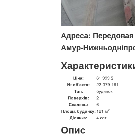
Адреса:
Передовая у
Амур-Нижньодніпро
Характеристик
Ціна:
61 999 $
№ об'єкта:
22-379-191
Тип:
будинок
Поверхів:
2
Спалень:
6
2
Площа будинку:
121 м
Ділянка:
4 сот
Опис