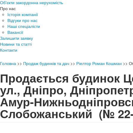
Об'єкти закордонна нерухомість
Про нас
Історія компанії
Відгуки про нас
Наші спеціалісти
Вакансії
Залишити заявку
Новини та статті
Контакти
Головна
>>
Продаж будинків та дач
>>
Ріелтор Роман Кошман
>>
О
Продається будинок Ц
ул., Дніпро, Дніпропет
Амур-Нижньодніпровсь
Слобожанський
(№ 22