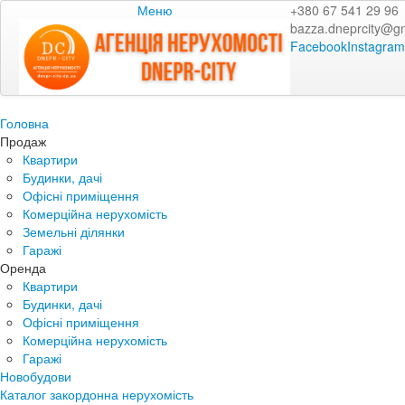
Меню
+380 67 541 29 96
bazza.dneprcity@g
Facebook
Instagram
Головна
Продаж
Квартири
Будинки, дачі
Офісні приміщення
Комерційна нерухомість
Земельні ділянки
Гаражі
Оренда
Квартири
Будинки, дачі
Офісні приміщення
Комерційна нерухомість
Гаражі
Новобудови
Каталог закордонна нерухомість