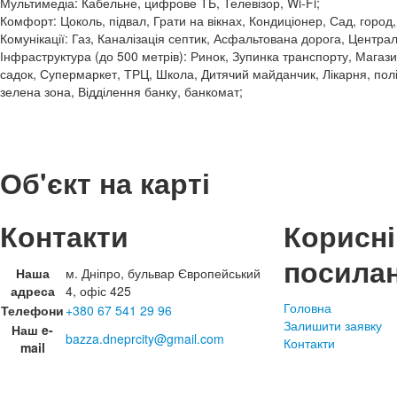
Мультимедіа: Кабельне, цифрове ТБ, Телевізор, Wi-Fi;
Комфорт: Цоколь, підвал, Грати на вікнах, Кондиціонер, Сад, город
Комунікації: Газ, Каналізація септик, Асфальтована дорога, Центра
Інфраструктура (до 500 метрів): Ринок, Зупинка транспорту, Магази
садок, Супермаркет, ТРЦ, Школа, Дитячий майданчик, Лікарня, полік
зелена зона, Відділення банку, банкомат;
Об'єкт на карті
Контакти
Корисні
посила
Наша
м. Дніпро, бульвар Європейський
адреса
4, офіс 425
Головна
Телефони
+380 67 541 29 96
Залишити заявку
Наш e-
bazza.dneprcity@gmail.com
Контакти
mail