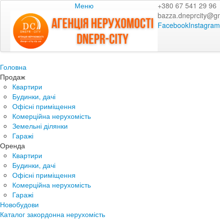
Меню
+380 67 541 29 96
bazza.dneprcity@g
Facebook
Instagram
Головна
Продаж
Квартири
Будинки, дачі
Офісні приміщення
Комерційна нерухомість
Земельні ділянки
Гаражі
Оренда
Квартири
Будинки, дачі
Офісні приміщення
Комерційна нерухомість
Гаражі
Новобудови
Каталог закордонна нерухомість