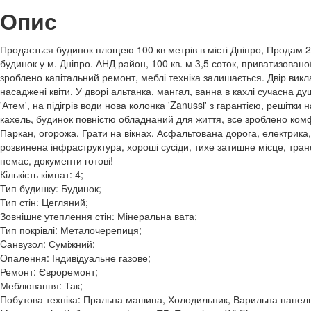
Опис
Продається будинок площею 100 кв метрів в місті Дніпро, Продам 
будинок у м. Дніпро. АНД район, 100 кв. м 3,5 соток, приватизованої
зроблено капітальний ремонт, меблі техніка залишається. Двір вик
насаджені квіти. У дворі альтанка, мангал, ванна в кахлі сучасна ду
'Атем', на підігрів води нова колонка 'Zanussi' з гарантією, решітки н
кахель, будинок повністю обладнаний для життя, все зроблено комф
Паркан, огорожа. Грати на вікнах. Асфальтована дорога, електрика
розвинена інфраструктура, хороші сусіди, тихе затишне місце, транс
немає, документи готові!
Кількість кімнат: 4;
Тип будинку: Будинок;
Тип стін: Цегляний;
Зовнішнє утеплення стін: Мінеральна вата;
Тип покрівлі: Металочерепиця;
Cанвузол: Суміжний;
Опалення: Індивідуальне газове;
Ремонт: Євроремонт;
Меблювання: Так;
Побутова техніка: Пральна машина, Холодильник, Варильна панель