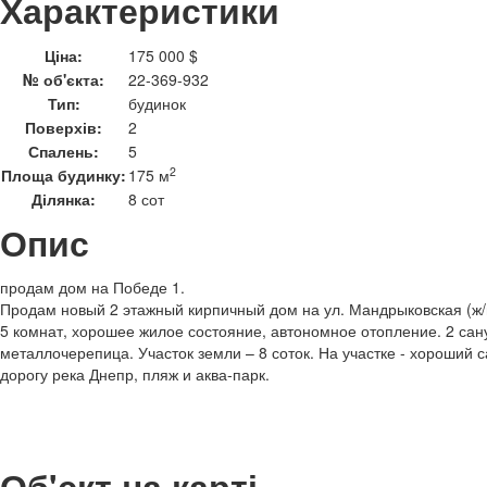
Характеристики
Ціна:
175 000 $
№ об'єкта:
22-369-932
Тип:
будинок
Поверхів:
2
Спалень:
5
2
Площа будинку:
175 м
Ділянка:
8 сот
Опис
продам дом на Победе 1.
Продам новый 2 этажный кирпичный дом на ул. Мандрыковская (ж/
5 комнат, хорошее жилое состояние, автономное отопление. 2 сану
металлочерепица. Участок земли – 8 соток. На участке - хороший с
дорогу река Днепр, пляж и аква-парк.
Об'єкт на карті