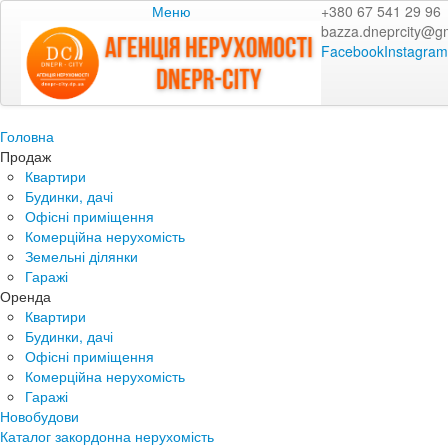
Меню
+380 67 541 29 96
bazza.dneprcity@g
Facebook
Instagram
Головна
Продаж
Квартири
Будинки, дачі
Офісні приміщення
Комерційна нерухомість
Земельні ділянки
Гаражі
Оренда
Квартири
Будинки, дачі
Офісні приміщення
Комерційна нерухомість
Гаражі
Новобудови
Каталог закордонна нерухомість