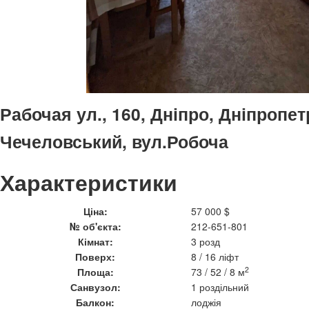
Рабочая ул., 160, Дніпро, Дніпропет
Чечеловський, вул.Робоча
Характеристики
Ціна:
57 000 $
№ об'єкта:
212-651-801
Кімнат:
3 розд
Поверх:
8 / 16 ліфт
2
Площа:
73 / 52 / 8 м
Санвузол:
1 роздільний
Балкон:
лоджія