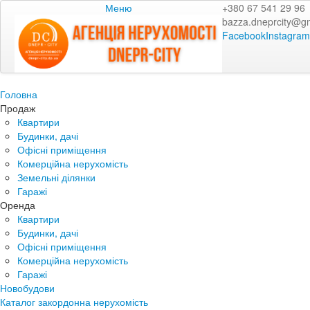
Меню
+380 67 541 29 96
bazza.dneprcity@g
Facebook
Instagram
Головна
Продаж
Квартири
Будинки, дачі
Офісні приміщення
Комерційна нерухомість
Земельні ділянки
Гаражі
Оренда
Квартири
Будинки, дачі
Офісні приміщення
Комерційна нерухомість
Гаражі
Новобудови
Каталог закордонна нерухомість