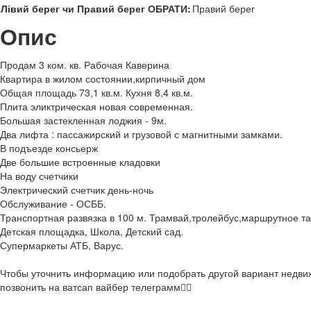
Лівий берег чи Правий берег ОБРАТИ:
Правий берег
Опис
Продам 3 ком. кв. Рабочая Каверина
Квартира в жилом состоянии,кирпичный дом
Общая площадь 73,1 кв.м. Кухня 8,4 кв.м.
Плита эликтрическая новая современная.
Большая застекленная лоджия - 9м.
Два лифта : пассажирский и грузовой с магнитными замками.
В подъезде консьерж
Две большие встроенные кладовки
На воду счетчики
Электрический счетчик день-ночь
Обслуживание - ОСББ.
Транспортная развязка в 100 м. Трамвай,тролейбус,маршрутное та
Детская площадка, Школа, Детский сад.
Супермаркеты АТБ, Варус.
Чтобы уточнить информацию или подобрать другой вариант недви
позвонить на ватсап вайбер телеграмм👇🏻