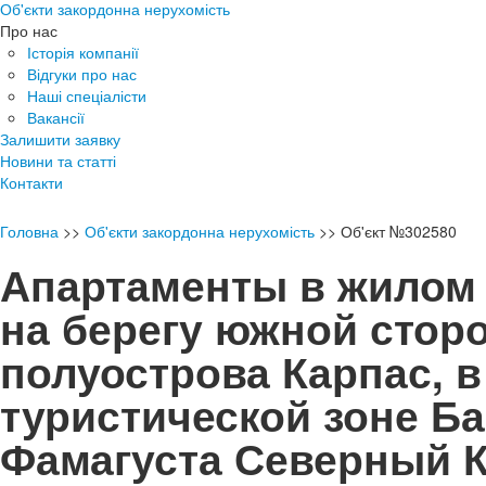
Об'єкти закордонна нерухомість
Про нас
Історія компанії
Відгуки про нас
Наші спеціалісти
Вакансії
Залишити заявку
Новини та статті
Контакти
Головна
>>
Об'єкти закордонна нерухомість
>>
Об'єкт №302580
Апартаменты в жилом
на берегу южной стор
полуострова Карпас, в
туристической зоне Б
Фамагуста Северный