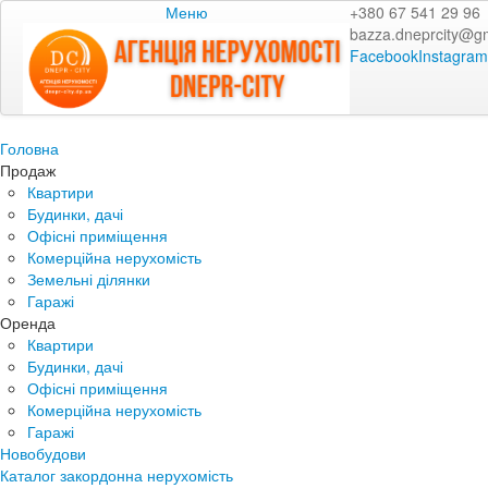
Меню
+380 67 541 29 96
bazza.dneprcity@g
Facebook
Instagram
Головна
Продаж
Квартири
Будинки, дачі
Офісні приміщення
Комерційна нерухомість
Земельні ділянки
Гаражі
Оренда
Квартири
Будинки, дачі
Офісні приміщення
Комерційна нерухомість
Гаражі
Новобудови
Каталог закордонна нерухомість