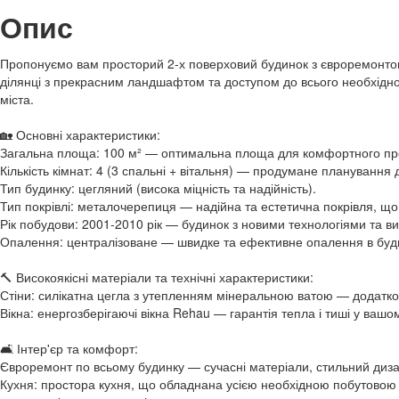
Опис
Пропонуємо вам просторий 2-х поверховий будинок з євроремонтом
ділянці з прекрасним ландшафтом та доступом до всього необхідн
міста.
🏡 Основні характеристики:
Загальна площа: 100 м² — оптимальна площа для комфортного пр
Кількість кімнат: 4 (3 спальні + вітальня) — продумане планування
Тип будинку: цегляний (висока міцність та надійність).
Тип покрівлі: металочерепиця — надійна та естетична покрівля, що
Рік побудови: 2001-2010 рік — будинок з новими технологіями та в
Опалення: централізоване — швидке та ефективне опалення в будь
🔨 Високоякісні матеріали та технічні характеристики:
Стіни: силікатна цегла з утепленням мінеральною ватою — додатк
Вікна: енергозберігаючі вікна Rehau — гарантія тепла і тиші у вашо
🛋️ Інтер'єр та комфорт:
Євроремонт по всьому будинку — сучасні матеріали, стильний диза
Кухня: простора кухня, що обладнана усією необхідною побутовою