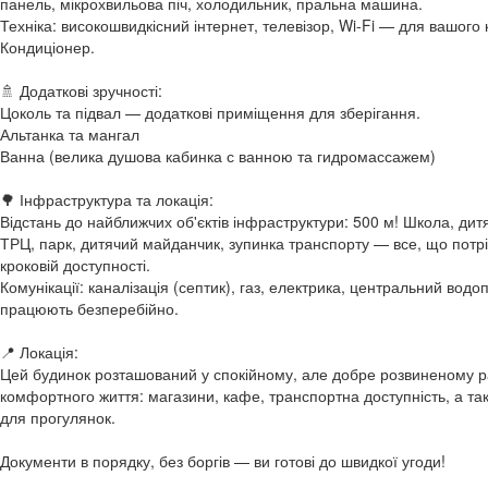
панель, мікрохвильова піч, холодильник, пральна машина.
Техніка: високошвидкісний інтернет, телевізор, Wi-Fi — для вашого к
Кондиціонер.
🚿 Додаткові зручності:
Цоколь та підвал — додаткові приміщення для зберігання.
Альтанка та мангал
Ванна (велика душова кабинка с ванною та гидромассажем)
🌳 Інфраструктура та локація:
Відстань до найближчих об'єктів інфраструктури: 500 м! Школа, дит
ТРЦ, парк, дитячий майданчик, зупинка транспорту — все, що потр
кроковій доступності.
Комунікації: каналізація (септик), газ, електрика, центральний водоп
працюють безперебійно.
📍 Локація:
Цей будинок розташований у спокійному, але добре розвиненому рай
комфортного життя: магазини, кафе, транспортна доступність, а так
для прогулянок.
Документи в порядку, без боргів — ви готові до швидкої угоди!