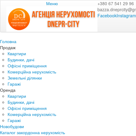
Меню
+380 67 541 29 96
bazza.dneprcity@g
Facebook
Instagram
Головна
Продаж
Квартири
Будинки, дачі
Офісні приміщення
Комерційна нерухомість
Земельні ділянки
Гаражі
Оренда
Квартири
Будинки, дачі
Офісні приміщення
Комерційна нерухомість
Гаражі
Новобудови
Каталог закордонна нерухомість